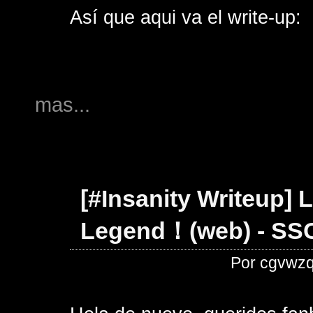
Así que aqui va el write-up:
mas...
[#Insanity Writeup]
Legend！(web) - SS
Por cgvwzq