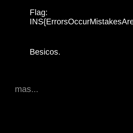
Flag:
INS{ErrorsOccurMistakesAr
Besicos.
mas...