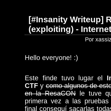
[#Insanity Writeup] 
(exploiting) - Inter
Por xassi
Hello everyone! :)
Este finde tuvo lugar el
I
CTF
y
como algunos de est
en la ResaCON
le tuve qu
primera vez a las prueba
final conseguí sacarlas tod