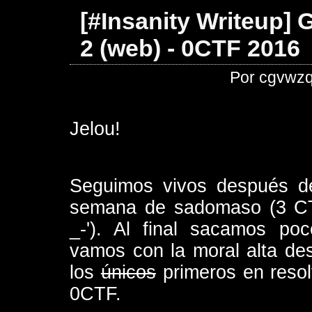
[#Insanity Writeup]
2 (web) - 0CTF 2016
Por cgvwzq
Jelou!
Seguimos vivos después de
semana de sadomaso (3 CTF
_-'). Al final sacamos po
vamos con la moral alta de
los
únicos
primeros en reso
0CTF.